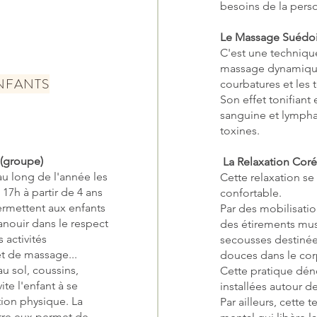
besoins de la pers
Le Massage Suédoi
C'est une techniqu
massage dynamique 
ENFANTS
courbatures et les 
Son effet tonifiant 
sanguine et lymphat
toxines.
s (groupe)
La Relaxation Cor
au long de l'année les
Cette relaxation se
17h à partir de 4 ans
confortable.
ermettent aux enfants
Par des mobilisatio
nouir dans le respect
des étirements musc
s activités
secousses destinées
et de massage...
douces dans le cor
u sol, coussins,
Cette pratique dén
te l'enfant à se
installées autour de
tion physique. La
Par ailleurs, cette 
tre eux permet de