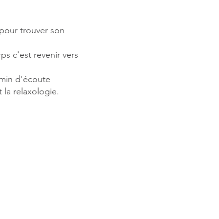
pour trouver son
s c'est revenir vers
…
min d'écoute
 la relaxologie.