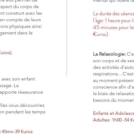
mental qui libère la
espect du corps de
La durée des séance
ont construit avec les
l'âge: 1 heure pour
e en compte de leurs
ions physiques ainsi
4
5 minutes pour le
ugement dans le
€uros).
uros).
La Relaxologie:
C'e
son corps et de ses
des activités d'aut
respirations... C'e
 avec son enfant
au moment présent 
ssage. La
conscience afin d'a
apporte réassurance
le biais de relaxat
besoins du momen
elles vous découvrirez
ison pendant les temps
Enfants et Adolesc
Adultes: 1h00 -54 €
)
45mn-39 €uros