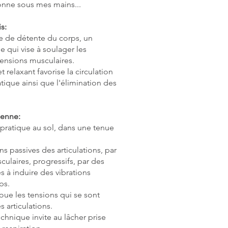
onne sous mes mains...
s:
e de détente du corps, un
qui vise à soulager les
tensions musculaires.
et relaxant favorise la circulation
ique ainsi que l'élimination des
éenne:
 pratique au sol, dans une tenue
ns passives des articulations, par
ulaires, progressifs, par des
 à induire des vibrations
ps.
oue les tensions qui se sont
s articulations.
technique invite au lâcher prise