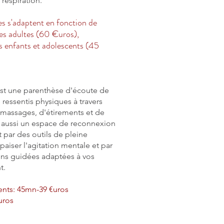
 respiration.
s s'adaptent en fonction de
 les adultes (60 €uros),
s enfants et adolescents (45
st une parenthèse d'écoute de
 ressentis physiques à travers
omassages, d'étirements et de
st aussi un espace de reconnexion
par des outils de pleine
paiser l'agitation mentale et par
ions guidées adaptées à vos
t.
ents: 45mn-39 €uros
uros