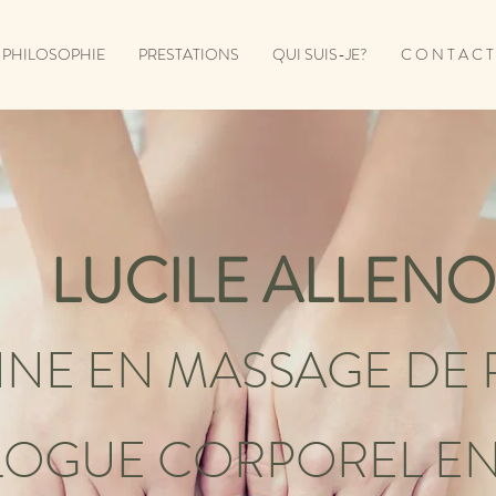
PHILOSOPHIE
PRESTATIONS
QUI SUIS-JE?
C O N T A C T
LUCILE ALLENO
NNE EN MASS
AGE DE
LOGUE CORPOREL
EN