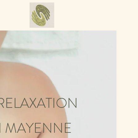
 RELAXATION
 MAY
EN
NE