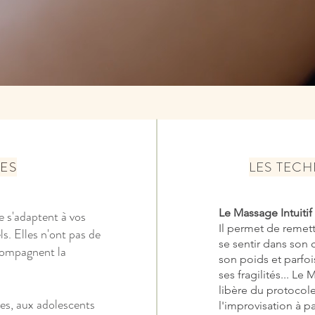
CES
LES TECHN
Le Massage Intuitif 
e s'adaptent à vos
Il permet de remettr
ls
. Elles n'ont pas de
se sentir dans son 
ompagnent
la
son poids et parfoi
ses fragilités... Le
libère du protocole
tes, aux adolescents
l'improvisation à p