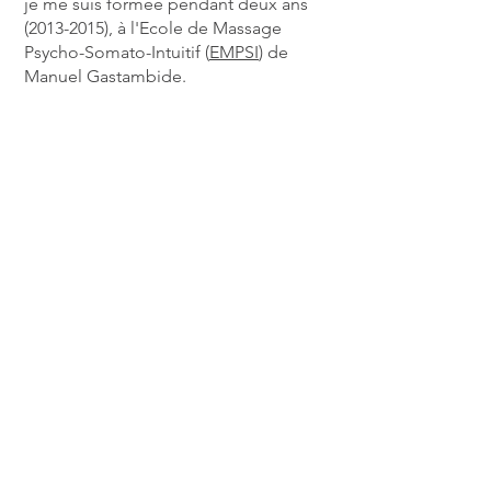
je me suis formée pendant deux ans
(2013-2015)
, à l'Ecole de Massage
Psycho-Somato-Intuitif (
EMPSI
) de
Manuel Gastambide.
Contactez-moi
06.32.52.67.26
Lucilealleno@gmail.com
© 2025 Lucile Alleno